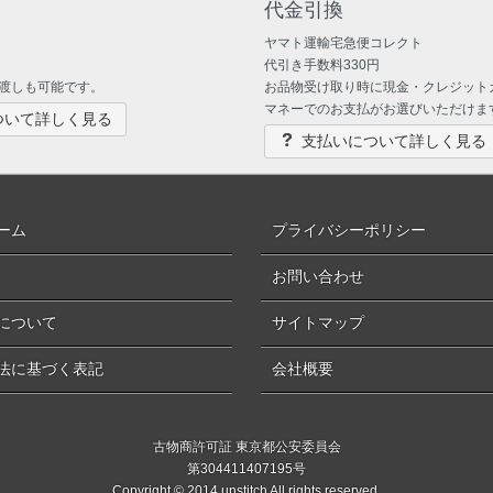
代金引換
ヤマト運輸宅急便コレクト
代引き手数料330円
渡しも可能です。
お品物受け取り時に現金・クレジット
マネーでのお支払がお選びいただけま
ついて詳しく見る
支払いについて詳しく見る
ーム
プライバシーポリシー
お問い合わせ
について
サイトマップ
法に基づく表記
会社概要
古物商許可証 東京都公安委員会
第304411407195号
Copyright © 2014 unstitch All rights reserved.