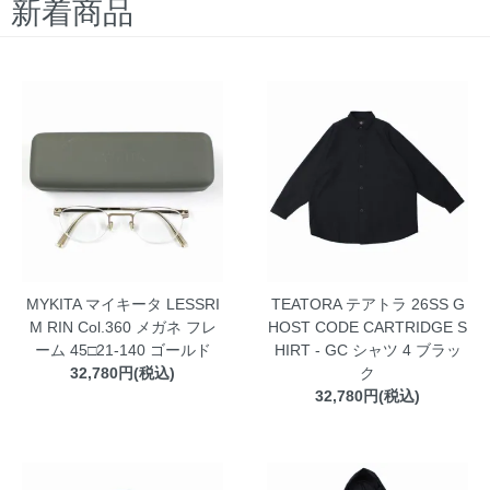
新着商品
年末年始の営業について
2024.12.20
台風10号の影響に関するお知らせ
2024.8.30
8月の営業に関するお知らせ
2024.7.30
期間限定10％OFFセール!!(終了しました)
2023.12.30
12/30～1/5 12:00までオンラインショップは休止させていただき
ます
2023.12.30
年末年始の営業について
2023.12.19
MYKITA マイキータ LESSRI
TEATORA テアトラ 26SS G
8月の営業に関するお知らせ
2023.7.28
M RIN Col.360 メガネ フレ
HOST CODE CARTRIDGE S
ーム 45□21-140 ゴールド
HIRT - GC シャツ 4 ブラッ
期間限定10％OFFセール!!(終了しました)
2022.12.30
32,780円(税込)
ク
12/30～1/5 12:00までオンラインショップは休止させていただき
32,780円(税込)
ます
2022.12.30
年末年始の営業について
2022.12.13