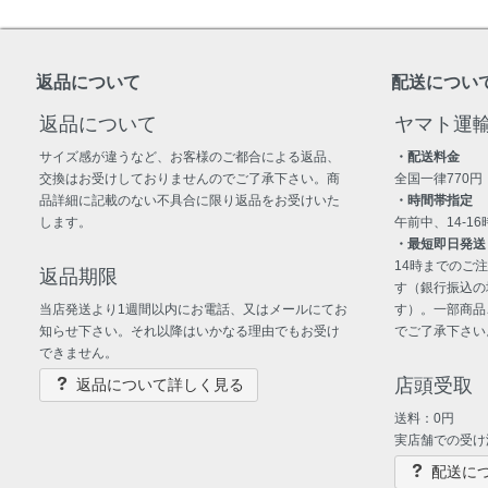
返品について
配送につい
返品について
ヤマト運
サイズ感が違うなど、お客様のご都合による返品、
・配送料金
交換はお受けしておりませんのでご了承下さい。商
全国一律770円
品詳細に記載のない不具合に限り返品をお受けいた
・時間帯指定
します。
午前中、14-16時
・最短即日発送
14時までのご
返品期限
す（銀行振込の
当店発送より1週間以内にお電話、又はメールにてお
す）。一部商品
知らせ下さい。それ以降はいかなる理由でもお受け
でご了承下さい
できません。
店頭受取
返品について詳しく見る
送料：0円
実店舗での受け
配送に