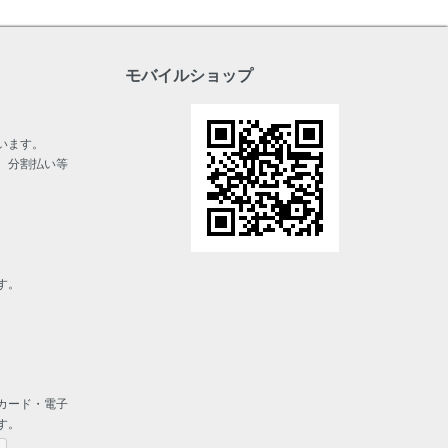
モバイルショップ
います。
、分割払い等
す。
カード・電子
す。