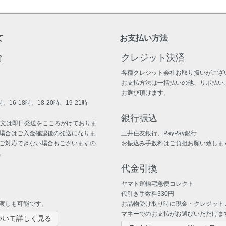
て
お支払い方法
輸
クレジット決済
各種クレジット会社お取り扱いがござ
お支払方法は一括払いの他、リボ払い
お選び頂けます。
、16-18時、18-20時、19-21時
銀行振込
注文は即日発送をこころがけておりま
場合はご入金確認後の発送になりま
三井住友銀行、PayPay銀行
ご対応できない場合もございますの
お振込み手数料はご負担お願い致しま
。
代金引換
ヤマト運輸宅急便コレクト
代引き手数料330円
渡しも可能です。
お品物受け取り時に現金・クレジット
マネーでのお支払がお選びいただけま
ついて詳しく見る