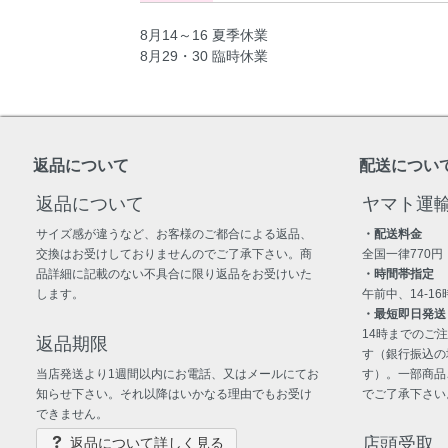
8月14～16 夏季休業
8月29・30 臨時休業
返品について
配送につい
返品について
ヤマト運
サイズ感が違うなど、お客様のご都合による返品、
・配送料金
交換はお受けしておりませんのでご了承下さい。商
全国一律770円
品詳細に記載のない不具合に限り返品をお受けいた
・時間帯指定
します。
午前中、14-16時
・最短即日発送
14時までのご
返品期限
す（銀行振込の
当店発送より1週間以内にお電話、又はメールにてお
す）。一部商品
知らせ下さい。それ以降はいかなる理由でもお受け
でご了承下さい
できません。
店頭受取
返品について詳しく見る