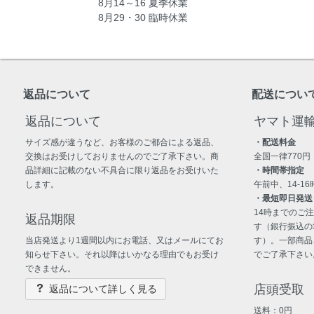
8月14～16 夏季休業
8月29・30 臨時休業
返品について
配送につい
返品について
ヤマト運
サイズ感が違うなど、お客様のご都合による返品、
・配送料金
交換はお受けしておりませんのでご了承下さい。商
全国一律770円
品詳細に記載のない不具合に限り返品をお受けいた
・時間帯指定
します。
午前中、14-16時
・最短即日発送
14時までのご
返品期限
す（銀行振込の
当店発送より1週間以内にお電話、又はメールにてお
す）。一部商品
知らせ下さい。それ以降はいかなる理由でもお受け
でご了承下さい
できません。
店頭受取
返品について詳しく見る
送料：0円