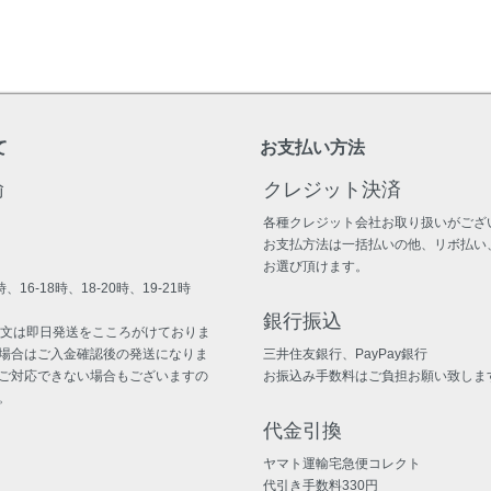
て
お支払い方法
輸
クレジット決済
各種クレジット会社お取り扱いがござ
お支払方法は一括払いの他、リボ払い
お選び頂けます。
、16-18時、18-20時、19-21時
銀行振込
注文は即日発送をこころがけておりま
場合はご入金確認後の発送になりま
三井住友銀行、PayPay銀行
ご対応できない場合もございますの
お振込み手数料はご負担お願い致しま
。
代金引換
ヤマト運輸宅急便コレクト
代引き手数料330円