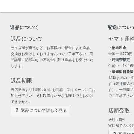
返品について
配送につい
返品について
ヤマト運
サイズ感が違うなど、お客様のご都合による返品、
・配送料金
交換はお受けしておりませんのでご了承下さい。商
全国一律770円
品詳細に記載のない不具合に限り返品をお受けいた
・時間帯指定
します。
午前中、14-16時
・最短即日発送
14時までのご
返品期限
す（銀行振込の
当店発送より1週間以内にお電話、又はメールにてお
す）。一部商品
知らせ下さい。それ以降はいかなる理由でもお受け
でご了承下さい
できません。
店頭受取
返品について詳しく見る
送料：0円
実店舗での受け