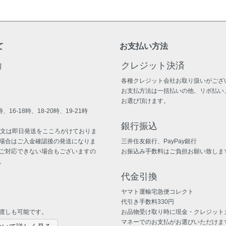
て
お支払い方法
輸
クレジット決済
各種クレジット会社お取り扱いがござ
お支払方法は一括払いの他、リボ払い
お選び頂けます。
、16-18時、18-20時、19-21時
銀行振込
注文は即日発送をこころがけておりま
場合はご入金確認後の発送になりま
三井住友銀行、PayPay銀行
ご対応できない場合もございますの
お振込み手数料はご負担お願い致しま
。
代金引換
ヤマト運輸宅急便コレクト
代引き手数料330円
渡しも可能です。
お品物受け取り時に現金・クレジット
マネーでのお支払がお選びいただけま