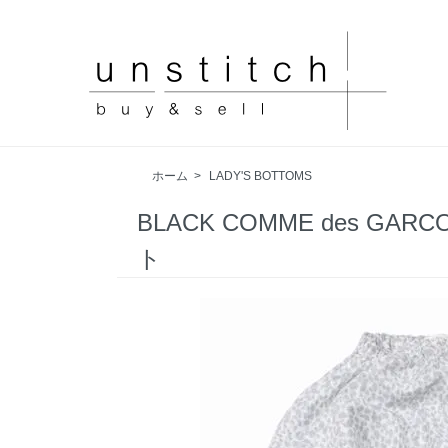
ホーム
>
LADY'S BOTTOMS
BLACK COMME des 
ト