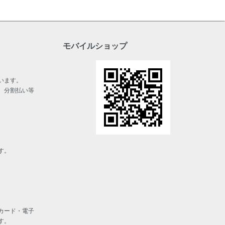
モバイルショップ
います。
、分割払い等
す。
カード・電子
す。