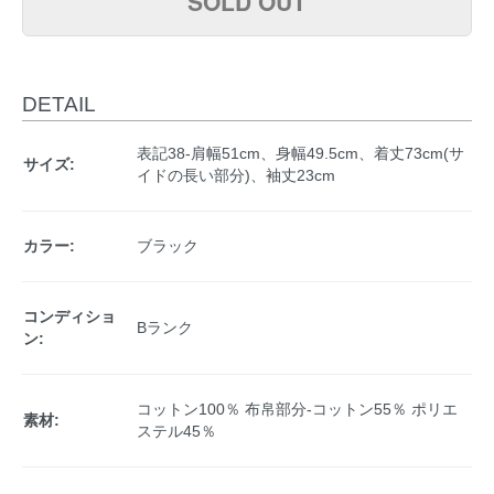
SOLD OUT
DETAIL
表記38-肩幅51cm、身幅49.5cm、着丈73cm(サ
サイズ:
イドの長い部分)、袖丈23cm
カラー:
ブラック
コンディショ
Bランク
ン:
コットン100％ 布帛部分-コットン55％ ポリエ
素材:
ステル45％