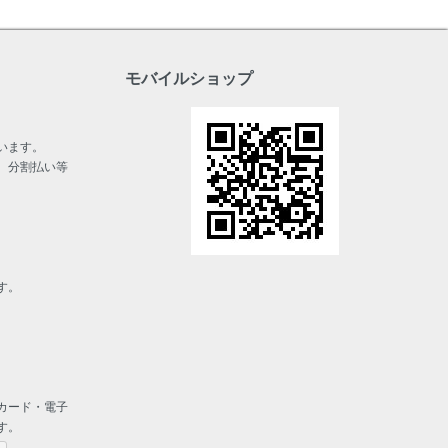
モバイルショップ
います。
、分割払い等
す。
カード・電子
す。