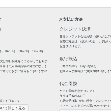
て
お支払い方法
輸
クレジット決済
各種クレジット会社お取り扱いがござ
お支払方法は一括払いの他、リボ払い
お選び頂けます。
、16-18時、18-20時、19-21時
銀行振込
注文は即日発送をこころがけておりま
場合はご入金確認後の発送になりま
三井住友銀行、PayPay銀行
ご対応できない場合もございますの
お振込み手数料はご負担お願い致しま
。
代金引換
ヤマト運輸宅急便コレクト
代引き手数料330円
渡しも可能です。
お品物受け取り時に現金・クレジット
マネーでのお支払がお選びいただけま
ついて詳しく見る