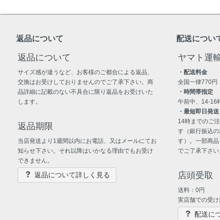
返品について
配送につい
返品について
ヤマト運
サイズ感が違うなど、お客様のご都合による返品、
・配送料金
交換はお受けしておりませんのでご了承下さい。商
全国一律770円
品詳細に記載のない不具合に限り返品をお受けいた
・時間帯指定
します。
午前中、14-16時
・最短即日発送
14時までのご
返品期限
す（銀行振込の
当店発送より1週間以内にお電話、又はメールにてお
す）。一部商品
知らせ下さい。それ以降はいかなる理由でもお受け
でご了承下さい
できません。
店頭受取
返品について詳しく見る
送料：0円
実店舗での受け
配送に