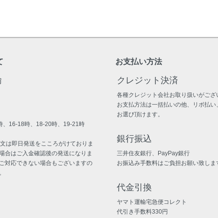
て
お支払い方法
輸
クレジット決済
各種クレジット会社お取り扱いがござ
お支払方法は一括払いの他、リボ払い
お選び頂けます。
、16-18時、18-20時、19-21時
銀行振込
注文は即日発送をこころがけておりま
場合はご入金確認後の発送になりま
三井住友銀行、PayPay銀行
ご対応できない場合もございますの
お振込み手数料はご負担お願い致しま
。
代金引換
ヤマト運輸宅急便コレクト
代引き手数料330円