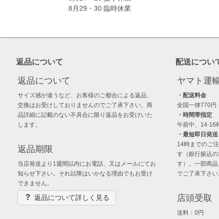
8月29・30 臨時休業
返品について
配送につい
返品について
ヤマト運
サイズ感が違うなど、お客様のご都合による返品、
・配送料金
交換はお受けしておりませんのでご了承下さい。商
全国一律770円
品詳細に記載のない不具合に限り返品をお受けいた
・時間帯指定
します。
午前中、14-16時
・最短即日発送
14時までのご
返品期限
す（銀行振込の
当店発送より1週間以内にお電話、又はメールにてお
す）。一部商品
知らせ下さい。それ以降はいかなる理由でもお受け
でご了承下さい
できません。
店頭受取
返品について詳しく見る
送料：0円