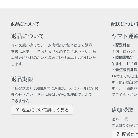
返品について
配送につい
返品について
ヤマト運
サイズ感が違うなど、お客様のご都合による返品、
・配送料金
交換はお受けしておりませんのでご了承下さい。商
全国一律770円
品詳細に記載のない不具合に限り返品をお受けいた
・時間帯指定
します。
午前中、14-16時
・最短即日発送
14時までのご
返品期限
す（銀行振込の
当店発送より1週間以内にお電話、又はメールにてお
す）。一部商品
知らせ下さい。それ以降はいかなる理由でもお受け
でご了承下さい
できません。
店頭受取
返品について詳しく見る
送料：0円
実店舗での受け
配送に