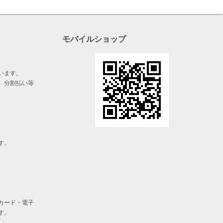
モバイルショップ
います。
、分割払い等
す。
カード・電子
す。