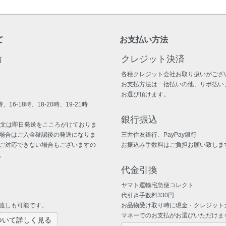
て
お支払い方法
輸
クレジット決済
各種クレジット会社お取り扱いがござ
お支払方法は一括払いの他、リボ払い
お選び頂けます。
、16-18時、18-20時、19-21時
銀行振込
注文は即日発送をこころがけておりま
場合はご入金確認後の発送になりま
三井住友銀行、PayPay銀行
ご対応できない場合もございますの
お振込み手数料はご負担お願い致しま
。
代金引換
ヤマト運輸宅急便コレクト
代引き手数料330円
渡しも可能です。
お品物受け取り時に現金・クレジット
マネーでのお支払がお選びいただけま
ついて詳しく見る