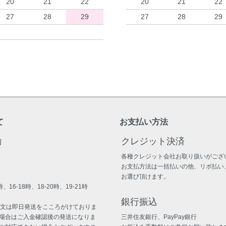
20
21
22
20
21
22
27
28
29
27
28
29
て
お支払い方法
輸
クレジット決済
各種クレジット会社お取り扱いがござ
お支払方法は一括払いの他、リボ払い
お選び頂けます。
、16-18時、18-20時、19-21時
銀行振込
注文は即日発送をこころがけておりま
場合はご入金確認後の発送になりま
三井住友銀行、PayPay銀行