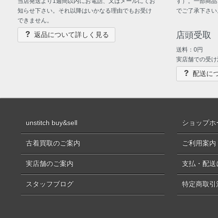
当店発送より1週間以内にお電話、又はメールにてお
す）。一部商品
知らせ下さい。それ以降はいかなる理由でもお受け
でご了承下さい
できません。
店頭受取
返品について詳しく見る
送料：0円
実店舗での受け
配送に
unstitch buy&sell
ショップホ
古着買取のご案内
ご利用案内
実店舗のご案内
支払・配送
スタッフブログ
特定商取引