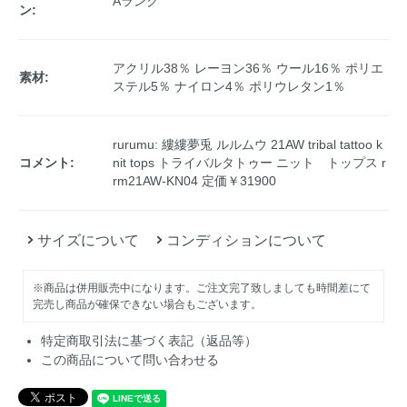
Aランク
ン:
アクリル38％ レーヨン36％ ウール16％ ポリエ
素材:
ステル5％ ナイロン4％ ポリウレタン1％
rurumu: 縷縷夢兎 ルルムウ 21AW tribal tattoo k
コメント:
nit tops トライバルタトゥー ニット トップス r
rm21AW-KN04 定価￥31900
サイズについて
コンディションについて
※商品は併用販売中になります。ご注文完了致しましても時間差にて
完売し商品が確保できない場合もございます。
特定商取引法に基づく表記（返品等）
この商品について問い合わせる