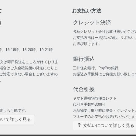
て
お支払い方法
輸
クレジット決済
各種クレジット会社お取り扱いがござ
お支払方法は一括払いの他、リボ払い
お選び頂けます。
、16-18時、18-20時、19-21時
銀行振込
注文は即日発送をこころがけておりま
場合はご入金確認後の発送になりま
三井住友銀行、PayPay銀行
ご対応できない場合もございますの
お振込み手数料はご負担お願い致しま
。
代金引換
ヤマト運輸宅急便コレクト
代引き手数料330円
渡しも可能です。
お品物受け取り時に現金・クレジット
マネーでのお支払がお選びいただけま
ついて詳しく見る
支払いについて詳しく見る