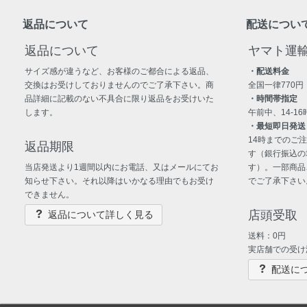
返品について
配送につい
返品について
ヤマト運
サイズ感が違うなど、お客様のご都合による返品、
・配送料金
交換はお受けしておりませんのでご了承下さい。商
全国一律770円
品詳細に記載のない不具合に限り返品をお受けいた
・時間帯指定
します。
午前中、14-16時
・最短即日発送
14時までのご
返品期限
す（銀行振込の
当店発送より1週間以内にお電話、又はメールにてお
す）。一部商品
知らせ下さい。それ以降はいかなる理由でもお受け
でご了承下さい
できません。
店頭受取
返品について詳しく見る
送料：0円
実店舗での受け
配送に