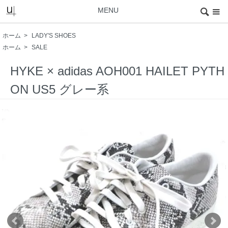
MENU
ホーム
>
LADY'S SHOES
ホーム
>
SALE
HYKE × adidas AOH001 HAILET PYTH
ON US5 グレー系