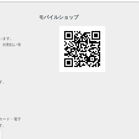
モバイルショップ
います。
、分割払い等
す。
カード・電子
す。