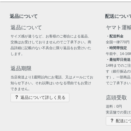
返品について
配送につい
返品について
ヤマト運
サイズ感が違うなど、お客様のご都合による返品、
・配送料金
交換はお受けしておりませんのでご了承下さい。商
全国一律770円
品詳細に記載のない不具合に限り返品をお受けいた
・時間帯指定
します。
午前中、14-16時
・最短即日発送
14時までのご
返品期限
す（銀行振込の
当店発送より1週間以内にお電話、又はメールにてお
す）。一部商品
知らせ下さい。それ以降はいかなる理由でもお受け
でご了承下さい
できません。
店頭受取
返品について詳しく見る
送料：0円
実店舗での受け
配送に