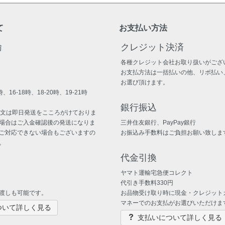
て
お支払い方法
輸
クレジット決済
各種クレジット会社お取り扱いがござ
お支払方法は一括払いの他、リボ払い
お選び頂けます。
、16-18時、18-20時、19-21時
銀行振込
注文は即日発送をこころがけておりま
場合はご入金確認後の発送になりま
三井住友銀行、PayPay銀行
ご対応できない場合もございますの
お振込み手数料はご負担お願い致しま
。
代金引換
ヤマト運輸宅急便コレクト
代引き手数料330円
渡しも可能です。
お品物受け取り時に現金・クレジット
マネーでのお支払がお選びいただけま
ついて詳しく見る
支払いについて詳しく見る