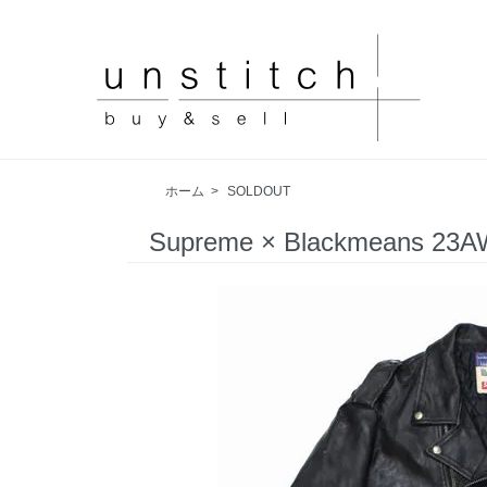
ホーム
>
SOLDOUT
Supreme × Blackmeans 23