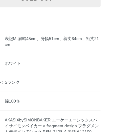
表記M-肩幅45cm、身幅51cm、着丈64cm、袖丈21
cm
ホワイト
:
Sランク
綿100％
AKASIXbySIMONBAKER エーケーエーシックスバ
イサイモンベイカー × fragment design フラグメン
トデザイン Tシャツ PBM-2408-A 定価￥12100