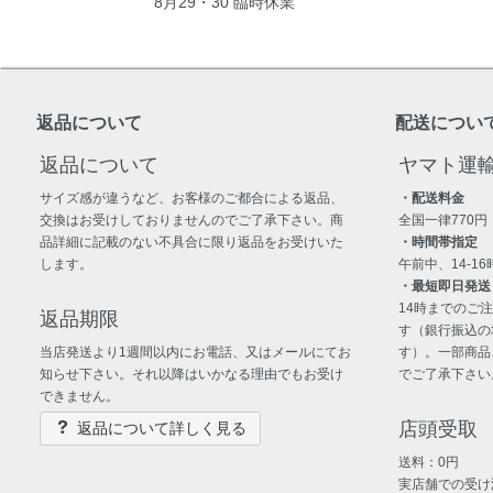
8月29・30 臨時休業
返品について
配送につい
返品について
ヤマト運
サイズ感が違うなど、お客様のご都合による返品、
・配送料金
交換はお受けしておりませんのでご了承下さい。商
全国一律770円
品詳細に記載のない不具合に限り返品をお受けいた
・時間帯指定
します。
午前中、14-16時
・最短即日発送
14時までのご
返品期限
す（銀行振込の
当店発送より1週間以内にお電話、又はメールにてお
す）。一部商品
知らせ下さい。それ以降はいかなる理由でもお受け
でご了承下さい
できません。
店頭受取
返品について詳しく見る
送料：0円
実店舗での受け