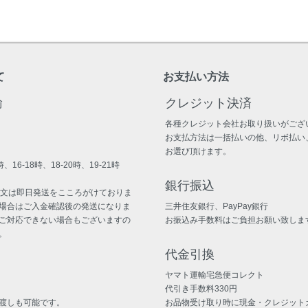
て
お支払い方法
輸
クレジット決済
各種クレジット会社お取り扱いがござ
お支払方法は一括払いの他、リボ払い
お選び頂けます。
、16-18時、18-20時、19-21時
銀行振込
注文は即日発送をこころがけておりま
場合はご入金確認後の発送になりま
三井住友銀行、PayPay銀行
ご対応できない場合もございますの
お振込み手数料はご負担お願い致しま
。
代金引換
ヤマト運輸宅急便コレクト
代引き手数料330円
渡しも可能です。
お品物受け取り時に現金・クレジット