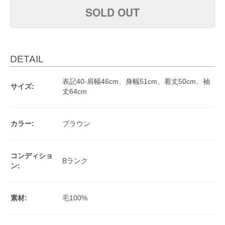
SOLD OUT
DETAIL
表記40-肩幅46cm、身幅51cm、着丈50cm、袖
サイズ:
丈64cm
カラー:
ブラウン
コンディショ
Bランク
ン:
素材:
毛100%