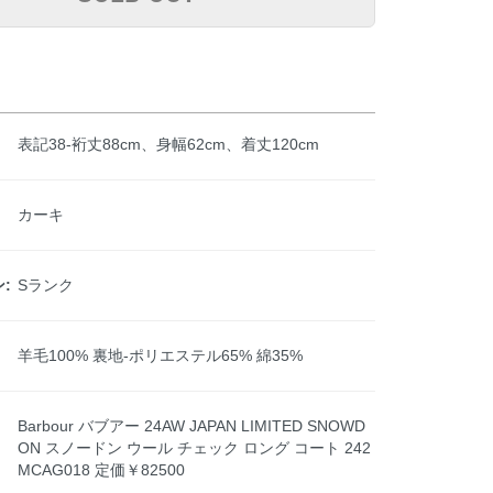
表記38-裄丈88cm、身幅62cm、着丈120cm
カーキ
:
Sランク
羊毛100% 裏地-ポリエステル65% 綿35%
Barbour バブアー 24AW JAPAN LIMITED SNOWD
ON スノードン ウール チェック ロング コート 242
MCAG018 定価￥82500