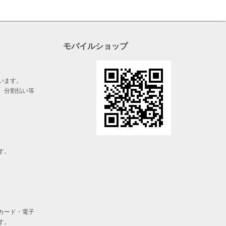
モバイルショップ
います。
、分割払い等
す。
カード・電子
す。