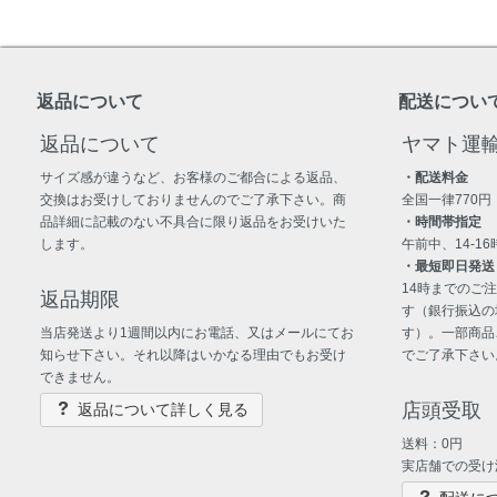
返品について
配送につい
返品について
ヤマト運
サイズ感が違うなど、お客様のご都合による返品、
・配送料金
交換はお受けしておりませんのでご了承下さい。商
全国一律770円
品詳細に記載のない不具合に限り返品をお受けいた
・時間帯指定
します。
午前中、14-16時
・最短即日発送
14時までのご
返品期限
す（銀行振込の
当店発送より1週間以内にお電話、又はメールにてお
す）。一部商品
知らせ下さい。それ以降はいかなる理由でもお受け
でご了承下さい
できません。
店頭受取
返品について詳しく見る
送料：0円
実店舗での受け