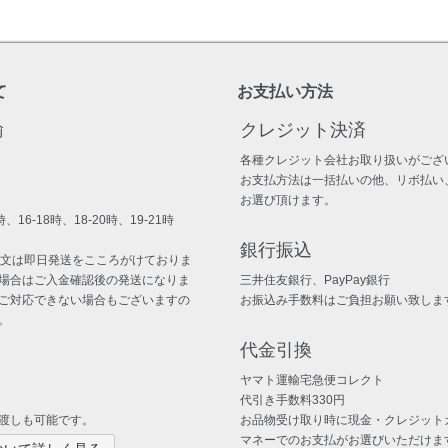
て
お支払い方法
輸
クレジット決済
各種クレジット会社お取り扱いがござ
お支払方法は一括払いの他、リボ払い
お選び頂けます。
、16-18時、18-20時、19-21時
銀行振込
注文は即日発送をこころがけておりま
場合はご入金確認後の発送になりま
三井住友銀行、PayPay銀行
ご対応できない場合もございますの
お振込み手数料はご負担お願い致しま
。
代金引換
ヤマト運輸宅急便コレクト
代引き手数料330円
渡しも可能です。
お品物受け取り時に現金・クレジット
マネーでのお支払がお選びいただけま