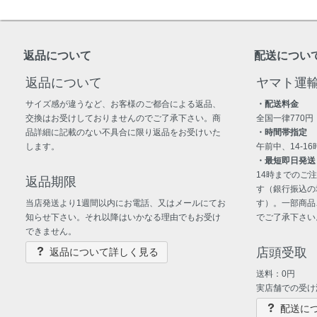
返品について
配送につい
返品について
ヤマト運
サイズ感が違うなど、お客様のご都合による返品、
・配送料金
交換はお受けしておりませんのでご了承下さい。商
全国一律770円
品詳細に記載のない不具合に限り返品をお受けいた
・時間帯指定
します。
午前中、14-16時
・最短即日発送
14時までのご
返品期限
す（銀行振込の
当店発送より1週間以内にお電話、又はメールにてお
す）。一部商品
知らせ下さい。それ以降はいかなる理由でもお受け
でご了承下さい
できません。
店頭受取
返品について詳しく見る
送料：0円
実店舗での受け
配送に