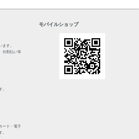
モバイルショップ
います。
、分割払い等
す。
カード・電子
す。