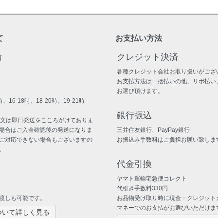
て
お支払い方法
輸
クレジット決済
各種クレジット会社お取り扱いがござ
お支払方法は一括払いの他、リボ払い
お選び頂けます。
、16-18時、18-20時、19-21時
銀行振込
注文は即日発送をこころがけておりま
場合はご入金確認後の発送になりま
三井住友銀行、PayPay銀行
ご対応できない場合もございますの
お振込み手数料はご負担お願い致しま
。
代金引換
ヤマト運輸宅急便コレクト
代引き手数料330円
渡しも可能です。
お品物受け取り時に現金・クレジット
マネーでのお支払がお選びいただけま
ついて詳しく見る