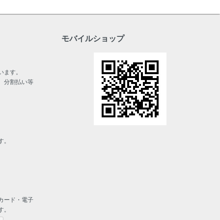
モバイルショップ
います。
、分割払い等
す。
カード・電子
す。