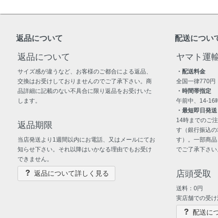
返品について
配送につい
返品について
ヤマト運
サイズ感が違うなど、お客様のご都合による返品、
・配送料金
交換はお受けしておりませんのでご了承下さい。商
全国一律770円
品詳細に記載のない不具合に限り返品をお受けいた
・時間帯指定
します。
午前中、14-16時
・最短即日発送
14時までのご
返品期限
す（銀行振込の
当店発送より1週間以内にお電話、又はメールにてお
す）。一部商品
知らせ下さい。それ以降はいかなる理由でもお受け
でご了承下さい
できません。
店頭受取
返品について詳しく見る
送料：0円
実店舗での受け
配送に