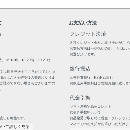
て
お支払い方法
輸
クレジット決済
各種クレジット会社お取り扱いがござ
お支払方法は一括払いの他、リボ払い
お選び頂けます。
、16-18時、18-20時、19-21時
銀行振込
注文は即日発送をこころがけておりま
場合はご入金確認後の発送になりま
三井住友銀行、PayPay銀行
ご対応できない場合もございますの
お振込み手数料はご負担お願い致しま
。
代金引換
ヤマト運輸宅急便コレクト
代引き手数料330円
渡しも可能です。
お品物受け取り時に現金・クレジット
マネーでのお支払がお選びいただけま
ついて詳しく見る