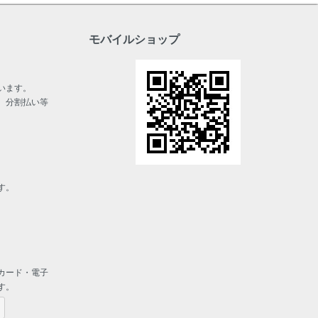
モバイルショップ
います。
、分割払い等
す。
カード・電子
す。