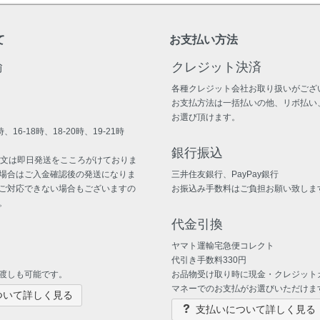
て
お支払い方法
輸
クレジット決済
各種クレジット会社お取り扱いがござ
お支払方法は一括払いの他、リボ払い
お選び頂けます。
、16-18時、18-20時、19-21時
銀行振込
注文は即日発送をこころがけておりま
場合はご入金確認後の発送になりま
三井住友銀行、PayPay銀行
ご対応できない場合もございますの
お振込み手数料はご負担お願い致しま
。
代金引換
ヤマト運輸宅急便コレクト
代引き手数料330円
渡しも可能です。
お品物受け取り時に現金・クレジット
マネーでのお支払がお選びいただけま
ついて詳しく見る
支払いについて詳しく見る