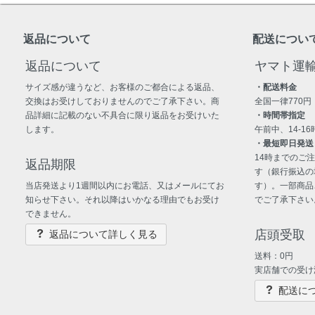
返品について
配送につい
返品について
ヤマト運
サイズ感が違うなど、お客様のご都合による返品、
・配送料金
交換はお受けしておりませんのでご了承下さい。商
全国一律770円
品詳細に記載のない不具合に限り返品をお受けいた
・時間帯指定
します。
午前中、14-16時
・最短即日発送
14時までのご
返品期限
す（銀行振込の
当店発送より1週間以内にお電話、又はメールにてお
す）。一部商品
知らせ下さい。それ以降はいかなる理由でもお受け
でご了承下さい
できません。
店頭受取
返品について詳しく見る
送料：0円
実店舗での受け
配送に