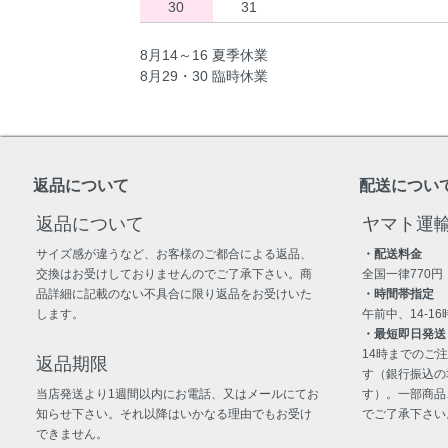
30
31
8月14～16 夏季休業
8月29・30 臨時休業
返品について
配送につい
返品について
ヤマト運
サイズ感が違うなど、お客様のご都合による返品、
・配送料金
交換はお受けしておりませんのでご了承下さい。商
全国一律770円
品詳細に記載のない不具合に限り返品をお受けいた
・時間帯指定
します。
午前中、14-16時
・最短即日発送
14時までのご
返品期限
す（銀行振込の
当店発送より1週間以内にお電話、又はメールにてお
す）。一部商品
知らせ下さい。それ以降はいかなる理由でもお受け
でご了承下さい
できません。