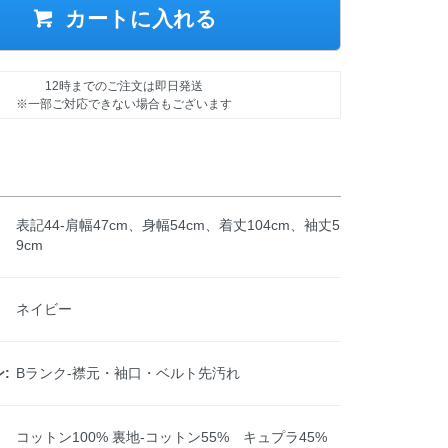
カートに入れる
12時までのご注文は即日発送
※一部ご対応できない場合もございます
表記44-肩幅47cm、身幅54cm、着丈104cm、袖丈5
9cm
ネイビー
:
Bランク-襟元・袖口・ベルト先汚れ
コットン100% 裏地-コットン55% キュプラ45%