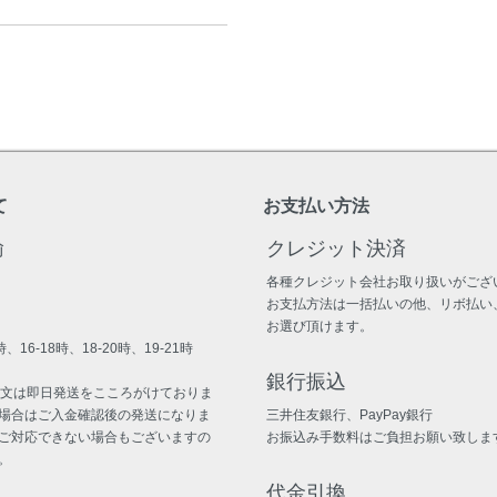
て
お支払い方法
輸
クレジット決済
各種クレジット会社お取り扱いがござ
お支払方法は一括払いの他、リボ払い
お選び頂けます。
、16-18時、18-20時、19-21時
銀行振込
注文は即日発送をこころがけておりま
場合はご入金確認後の発送になりま
三井住友銀行、PayPay銀行
ご対応できない場合もございますの
お振込み手数料はご負担お願い致しま
。
代金引換