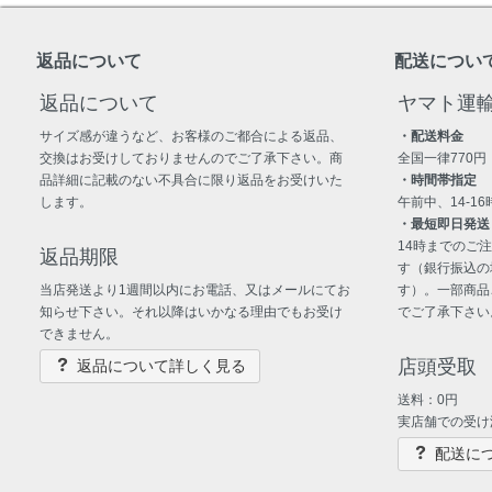
返品について
配送につい
返品について
ヤマト運
サイズ感が違うなど、お客様のご都合による返品、
・配送料金
交換はお受けしておりませんのでご了承下さい。商
全国一律770円
品詳細に記載のない不具合に限り返品をお受けいた
・時間帯指定
します。
午前中、14-16時
・最短即日発送
14時までのご
返品期限
す（銀行振込の
当店発送より1週間以内にお電話、又はメールにてお
す）。一部商品
知らせ下さい。それ以降はいかなる理由でもお受け
でご了承下さい
できません。
店頭受取
返品について詳しく見る
送料：0円
実店舗での受け
配送に