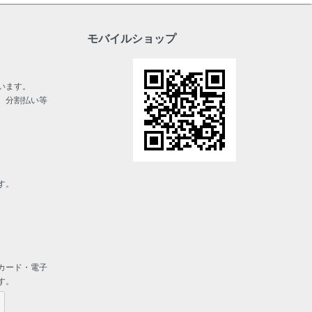
モバイルショップ
います。
、分割払い等
す。
カード・電子
す。