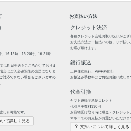
て
お支払い方法
輸
クレジット決済
各種クレジット会社お取り扱いがござ
お支払方法は一括払いの他、リボ払い
お選び頂けます。
、16-18時、18-20時、19-21時
銀行振込
注文は即日発送をこころがけておりま
場合はご入金確認後の発送になりま
三井住友銀行、PayPay銀行
ご対応できない場合もございますの
お振込み手数料はご負担お願い致しま
。
代金引換
ヤマト運輸宅急便コレクト
代引き手数料330円
渡しも可能です。
お品物受け取り時に現金・クレジット
マネーでのお支払がお選びいただけま
ついて詳しく見る
支払いについて詳しく見る