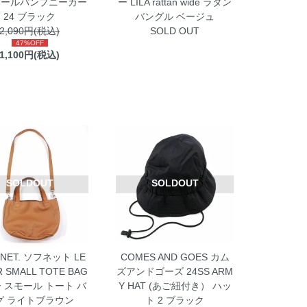
ヒールパンプニーカー
ー LILA rattan wide ラタン
24 ブラック
バングル ベージュ
2,090円(税込)
SOLD OUT
47%OFF
1,100円(税込)
SOLDOUT
SOLDOUT
NET. ソフネット LE
COMES AND GOES カム
R SMALL TOTE BAG
ズアンドゴーズ 24SS ARM
 スモール トート バ
Y HAT (あご紐付き） ハッ
グ ライトブラウン
ト 2 ブラック