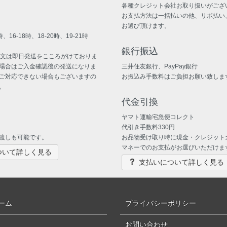
各種クレジット会社お取り扱いがござ
お支払方法は一括払いの他、リボ払い
お選び頂けます。
、16-18時、18-20時、19-21時
銀行振込
注文は即日発送をこころがけておりま
場合はご入金確認後の発送になりま
三井住友銀行、PayPay銀行
ご対応できない場合もございますの
お振込み手数料はご負担お願い致しま
。
代金引換
ヤマト運輸宅急便コレクト
代引き手数料330円
渡しも可能です。
お品物受け取り時に現金・クレジット
マネーでのお支払がお選びいただけま
ついて詳しく見る
支払いについて詳しく見る
ーム
プライバシーポリシー
お問い合わせ