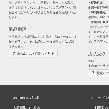
サイズ感が違うなど、お客様のご都合による返品、
・配送料金
交換はお受けしておりませんのでご了承下さい。商
全国一律770円
品詳細に記載のない不具合に限り返品をお受けいた
・時間帯指定
します。
午前中、14-16時
・最短即日発送
14時までのご
返品期限
す（銀行振込の
当店発送より1週間以内にお電話、又はメールにてお
す）。一部商品
知らせ下さい。それ以降はいかなる理由でもお受け
でご了承下さい
できません。
店頭受取
返品について詳しく見る
送料：0円
実店舗での受け
配送に
unstitch buy&sell
ショップホ
古着買取のご案内
ご利用案内