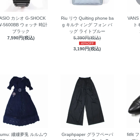
ASIO カシオ G-SHOCK
Riu リウ Quilting phone ba
VANS
W-5600BB ウォッチ 時計
g キルティング フォン バ
ト
ブラック
ッグ ライトブルー
7,590円(税込)
5,390円(税込)
40%OFF
3,190円(税込)
urumu: 縷縷夢兎 ルルムウ
Graphpaper グラフペーパ
fitf