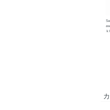
Sa
aw
k 