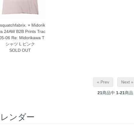
squatchfabrix. × Midorik
a 24AW B2B Prints Trac
05-06 Re: Midorikawa T
シャツ L ピンク
SOLD OUT
« Prev
Next »
21
商品中
1-21
商品
カレンダー