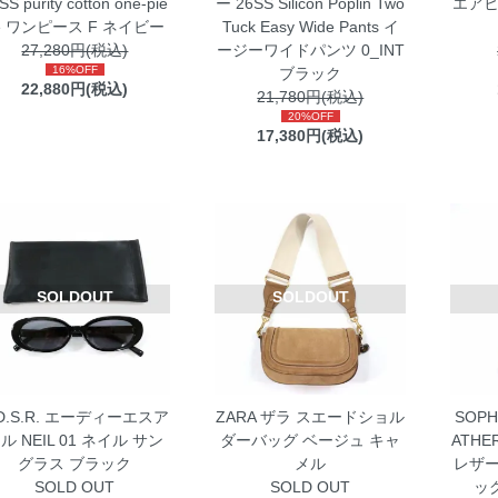
SS purity cotton one-pie
ー 26SS Silicon Poplin Two
エア
e ワンピース F ネイビー
Tuck Easy Wide Pants イ
27,280円(税込)
ージーワイドパンツ 0_INT
16%OFF
ブラック
22,880円(税込)
21,780円(税込)
20%OFF
17,380円(税込)
SOLDOUT
SOLDOUT
.D.S.R. エーディーエスア
ZARA ザラ スエードショル
SOPH
ル NEIL 01 ネイル サン
ダーバッグ ベージュ キャ
ATHE
グラス ブラック
メル
レザー
SOLD OUT
SOLD OUT
ッ