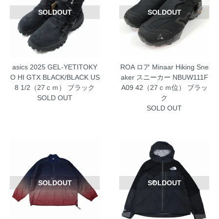
SOLDOUT
SOLDOUT
asics 2025 GEL-YETITOKY
ROA ロア Minaar Hiking Sne
O HI GTX BLACK/BLACK US
aker スニーカー NBUW111F
8 1/2（27ｃｍ） ブラック
A09 42（27ｃｍ位） ブラッ
SOLD OUT
ク
SOLD OUT
SOLDOUT
SOLDOUT