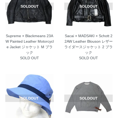
SOLDOUT
SOLDOUT
Supreme × Blackmeans 23A
Sacai × MADSAKI × Schott 2
W Painted Leather Motorcycl
2AW Leather Blouson レザー
e Jacket ジャケット M ブラ
ライダースジャケット 2 ブラ
ック
ック
SOLD OUT
SOLD OUT
SOLDOUT
SOLDOUT