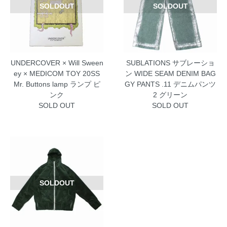
SOLDOUT
SOLDOUT
UNDERCOVER × Will Sween
SUBLATIONS サブレーショ
ey × MEDICOM TOY 20SS
ン WIDE SEAM DENIM BAG
Mr. Buttons lamp ランプ ピ
GY PANTS .11 デニムパンツ
ンク
2 グリーン
SOLD OUT
SOLD OUT
SOLDOUT